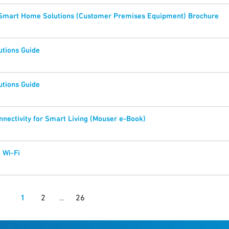
 Smart Home Solutions (Customer Premises Equipment) Brochure
utions Guide
utions Guide
nectivity for Smart Living (Mouser e-Book)
 Wi-Fi
1
2
26
...