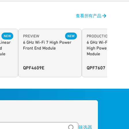
查看所有产品
PREVIEW
PRODUCTION
NEW
NEW
Linear
6 GHz Wi-Fi 7 High Power
6 GHz Wi-Fi 7 Non-Lin
ed
Front End Module
High Power Front End
ule
Module
QPF4609E
QPF7607
筛选器