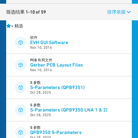
筛选结果 1-10 of 59
排序依据
=
精选
软件
EVH GUI Software
Nov 10, 2016
PCB 布局文件
Gerber PCB Layout Files
Nov 10, 2016
S 参数
S-Parameters (QPB9351)
Oct 28, 2025
S 参数
S-Parameters (QPB9350 LNA 1 & 2)
Oct 28, 2025
S 参数
QPB9350 S-Parameters
Oct 28, 2025