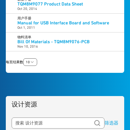
TQM8M9077 Product Data Sheet
Oct 20, 2014
用户手册
Manual for USB Interface Board and Software
Oct 1, 2011
物料清单
Bill Of Materials - TQM8M9076-PCB
Nov 10, 2016
每页结果数
10
设计资源
筛选器