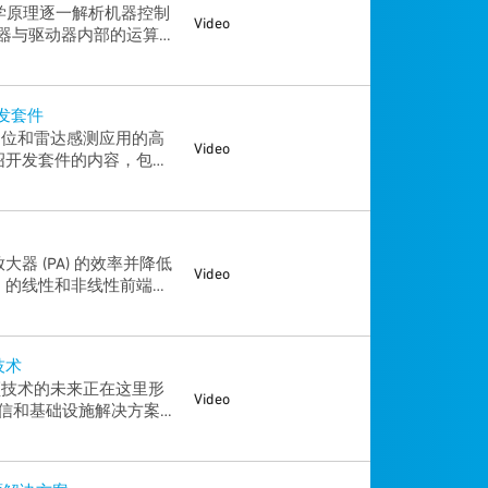
学原理逐一解析机器控制
Video
器与驱动器内部的运算模
化提升机器效率。探索
件库如何化解复杂机器控制
开发套件
实时定位和雷达感测应用的高
Video
将介绍开发套件的内容，包括
。您将了解该套件如何支持
，从而在工业、消费和汽车用例
LS 解决方案，还是在探
大器 (PA) 的效率并降低
Video
vo 的线性和非线性前端模
这一切都将使您的 Wi-
技术
—射频技术的未来正在这里形
Video
通信和基础设施解决方案领