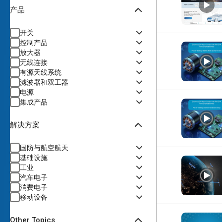
产品
开关
控制产品
放大器
无线连接
有源天线系统
滤波器和双工器
电源
集成产品
解决方案
国防与航空航天
基础设施
工业
汽车电子
消费电子
移动设备
Other Topics