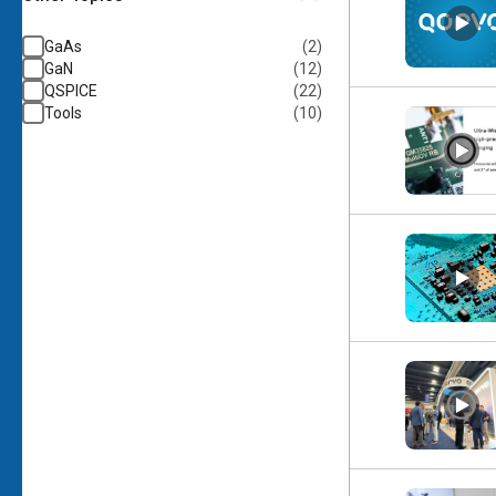
GaAs
(
2
)
GaN
(
12
)
QSPICE
(
22
)
Tools
(
10
)