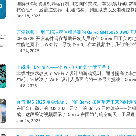
理解FOC与物理机器运行机制之间的关联。本视频以简明数
核心组件，涵盖逆变器、机器结构、测量系统以及电机控制
块。清晰阐释的数学转换原理，助您掌握FOC技术如何最大
Dec 18, 2025
Qorvo高度集成的智能电机控制（MCD）产品与预认证固
的神秘面纱。
开箱视频： 用于精准定位和感测的 Qorvo QM35825 UWB 
QM35825 开发套件旨在帮助开发人员评估 Qorvo 用于
性能超宽带 (UWB) 片上系统 (SoC)。在本视频中，我们
基于 QM35825 的锚板、移动标签单元和附件等硬件组件
Jul 24, 2025
双向测距 (TWR)、到达时间差 (TDoA) 和其它关键功能
中实现安全、精确的 UWB 用例。无论您是在构建高精度 RT
非线性 FEM 技术——让 Wi-Fi 7 的设计变简单！
索 Qorvo 的 UWB 功能，本视频都将是您的起点。
非线性技术改变了 Wi-Fi 7 设计的游戏规则。通过提高功率放
功耗，它解决了 Wi-Fi 设计人员面临的一些最大挑战。Qor
块产品组合可让您灵活地为自己的设计选择合适的解决方案。
Jul 8, 2025
Fi 7 项目更简单、更智能、更强大，满足您的需求！
直击 IMS 2025 展会现场，了解 Qorvo 如何塑造未来的射频
在旧金山举办的 IMS 2025 展会上的 Qorvo 展位体验—
成。这段采访视频展示了 Qorvo 在国防与航空航天、卫星
域的最新创新成果。
Jun 24, 2025