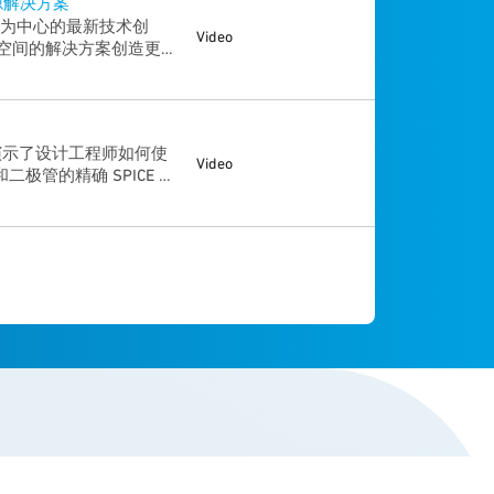
电源解决方案
了以客户为中心的最新技术创
Video
空间的解决方案创造更先
了解电动自行车、基于超
E® 仿真技术。
ardt 演示了设计工程师如何使
Video
和二极管的精确 SPICE 模
FET 模型。