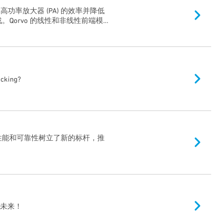
高功率放大器 (PA) 的效率并降低
。Qorvo 的线性和非线性前端模
决方案。这一切都将使您的 Wi-
！
acking?
的性能和可靠性树立了新的标杆，推
创未来！