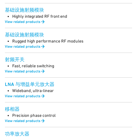
基础设施射频模块
Highly integrated RF front end
View related products
基础设施射频模块
Rugged high performance RF modules
View related products
射频开关
Fast, reliable switching
View related products
LNA 与增益单元放大器
Wideband, ultra-linear
View related products
移相器
Precision phase control
View related products
功率放大器