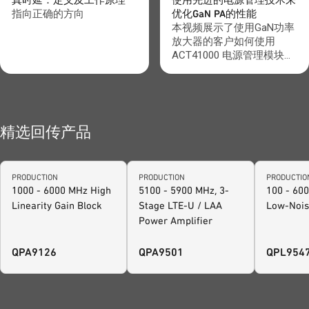
真时延：定义及工作原理
使用先进的电源管理技术来
电视转播服务也在同一带宽
指向正确的方向
优化GaN PA的性能
内，因此需要采取一些更高
本视频展示了使用GaN功率
级别的频谱共存措施。
放大器的客户如何使用
ACT41000 电源管理模块来
帮助有效地控制这些器件的
电源开关。 这种全新高度
集成的解决方案降低了设计
的复杂性并提高可靠性，直
观的调整和加强了系统设
精选回传产品
计。该视频展示了一个使用
QPA2211 GaN PA为
QPA2211 GaN 功率放大器
PRODUCTION
PRODUCTION
PRODUCTIO
上电和下电的例子. 请访问
1000 - 6000 MHz High
5100 - 5900 MHz, 3-
100 - 60
我们的设计中心，以便找到
Linearity Gain Block
Stage LTE-U / LAA
Low-Nois
更多的设计工具和计算方
Power Amplifier
式，帮助你更快、更有效地
实现设计任务。如需进一步
支持，请联系 tool-
QPA9126
QPA9501
QPL954
feedback@qorvo.com.