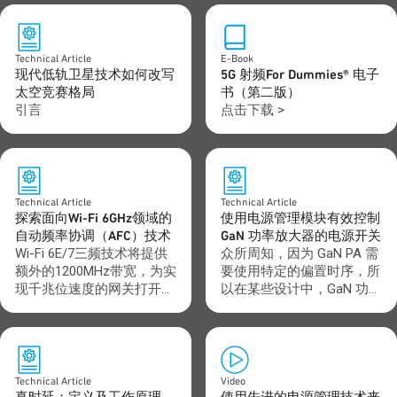
Technical Article
E-Book
现代低轨卫星技术如何改写
5G 射频For Dummies® 电子
太空竞赛格局
书（第二版）
引言
点击下载 >
Technical Article
Technical Article
探索面向Wi-Fi 6GHz领域的
使用电源管理模块有效控制
自动频率协调（AFC）技术
GaN 功率放大器的电源开关
Wi-Fi 6E/7三频技术将提供
众所周知，因为 GaN PA 需
额外的1200MHz带宽，为实
要使用特定的偏置时序，所
现千兆位速度的网关打开大
以在某些设计中，GaN 功率
门。然而，这额外的带宽还
放大器的上电和下电可能会
需要一些额外的共存技术才
具有挑战性。如果处理不
能在某些环境中运行。在
当，可能会导致组件损坏。
6GHz频段，许可运营的固
管理时序步骤相当关键。好
网、公共运营商，以及本地
消息是，这项任务的难度有
Technical Article
Video
电视传输、广播辅助和有线
所降低。