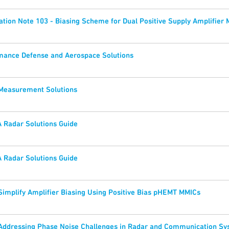
tion Note 103 - Biasing Scheme for Dual Positive Supply Amplifier
mance Defense and Aerospace Solutions
 Measurement Solutions
 Radar Solutions Guide
 Radar Solutions Guide
 Simplify Amplifier Biasing Using Positive Bias pHEMT MMICs
 Addressing Phase Noise Challenges in Radar and Communication S