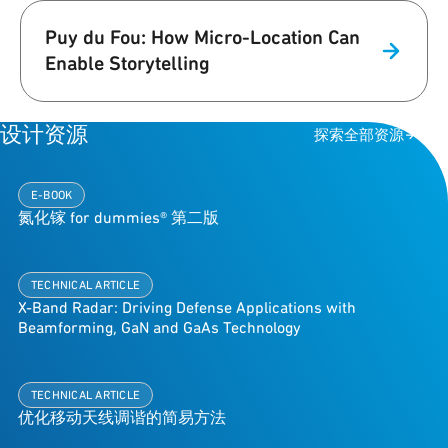
Puy du Fou: How Micro-Location Can
Enable Storytelling
设计资源
探索全部资源
E-BOOK
氮化镓 for dummies® 第二版
TECHNICAL ARTICLE
X-Band Radar: Driving Defense Applications with
Beamforming, GaN and GaAs Technology
TECHNICAL ARTICLE
优化移动天线调谐的简易方法