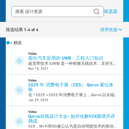
筛选器
筛选结果 1-4 of 4
排序依据
=
精选
Video
面向汽车应用的 UWB：工程入门知识
超宽带技术 (UWB) 是一种射频无线技术，支持无数
Nov 10, 2021
需要精准定位和距离感测的全新应用或增强应用。
在汽车应用中，UWB 目前用于车联网联盟的数字
钥匙版本 3 规范之中，且不久将被用于高级驾驶员
Video
2025 年 消费电子展（CES） Qorvo 展位体
辅助系统 (ADAS) 和互联自动驾驶汽车 (CAV) 的传
验
感器套件中。本次会议将涵盖 UWB 技术的最新进
在 ® 2025">2025 年消费电子展上，Qorvo 以尖端
展，以及在关键乘客安全、身份验证和安全以及车
Jan 29, 2025
技术将智能生活提升到新的高度，重新构想了用户
对万物 (V2X) 方面的车辆用例。
与家庭、设备和车辆的互动方式。无论您是在寻找
简化日常生活的创新技术，还是驱动未来的突破性
Video
Qorvo在线设计大会- 如何化解V2X频谱共存
技术，Qorvo 都将持续领跑。
挑战
V2X，Wi-Fi和5G被公认为是自动驾驶技术的推动