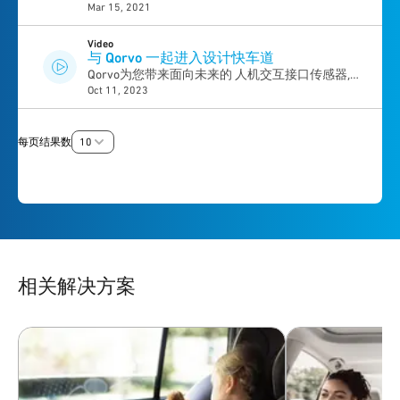
Mar 15, 2021
者。 现在的挑战在于这些技术如何共同工作并共
存，尽管频谱干扰可能会对车辆的运行和乘客安全
产生不利影响。 该网络研讨会讨论了支持车辆连
Video
与 Qorvo 一起进入设计快车道
接的技术，以及高选择性过滤器解决方案如何解决
Qorvo为您带来面向未来的 人机交互接口传感器,
Wi-Fi与V2X的共存问题，从而实现车辆通信或V2X
Oct 11, 2023
超宽带（UWB） 和高性能电源管理解决方案。
与ETC的共存。
每页结果数
10
相关解决方案