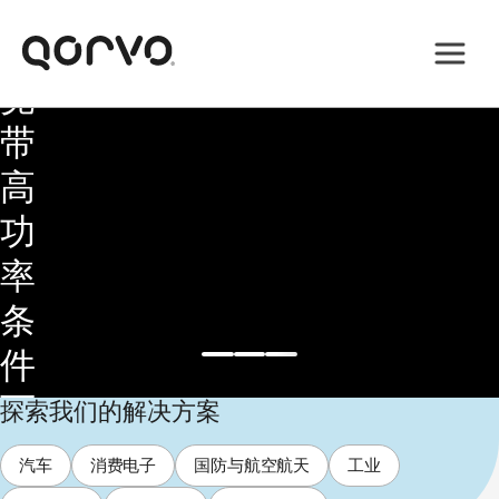
得
在
宽
带
高
功
率
条
件
下
探索我们的解决方案
的
汽车
消费电子
国防与航空航天
工业