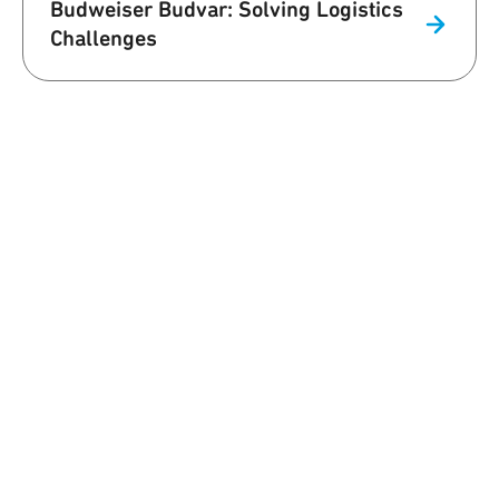
Budweiser Budvar: Solving Logistics
Challenges
我们是 Qorvo
携手共建更美好的世界
在 Qorvo，我们深刻认识到我们的工作对世界的影响，因此我们致
力于以积极的方式塑造未来。我们的团队专注于员工福祉、环境可
持续性和供应链卓越，同时为客户提供创新的解决方案。
了解更多