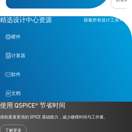
的车规
足发展
要。本
精选设计中心资源
探索所有设计工具
点，重
造的新
硬件
计算器
软件
文档
使用 QSPICE® 节省时间
借助显著更强的 SPICE 基础能力，减少建模时间与工作量。
了解更多