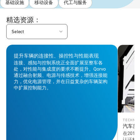
可
基础设施
移动设备
代工与服务
靠
精选资源：
性
Select
提
升。
提升车辆的连接性、操控性与性能表现
连接、感知与控制系统正全面扩展至整车各
了解详情
处，对性能与集成度的要求不断提升。Qorvo
通过融合射频、电源与传感技术，增强连接能
力，优化电源管理，并在日益复杂的车辆架构
中扩展控制能力。
TECHNIC
汽车质
在20
认证标