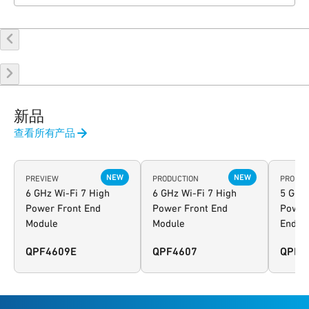
新品
查看所有产品
NEW
NEW
PREVIEW
PRODUCTION
PRODUC
6 GHz Wi-Fi 7 High
6 GHz Wi-Fi 7 High
5 GHz 
Power Front End
Power Front End
Power
Module
Module
End M
QPF4609E
QPF4607
QPF4