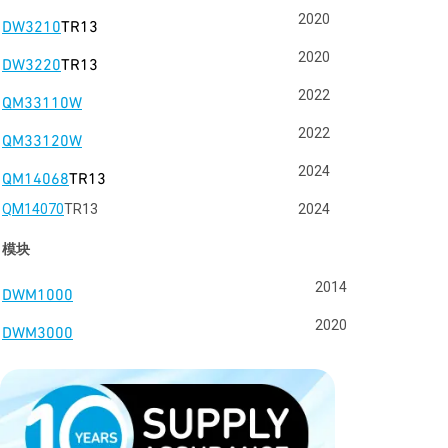
2020
DW3210
TR13
2020
DW3220
TR13
2022
QM33110W
2022
QM33120W
2024
QM14068
TR13
QM14070
TR13
2024
模块
2014
DWM1000
2020
DWM3000