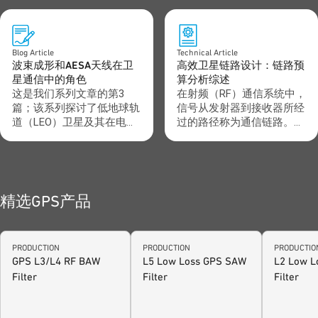
面，并初步讨论了其对5G
和天线复用器如何帮助工程
新空口（NR）蜂窝网络和
师创建更复杂的下一代无线
物联网（IoT）网络的影
l连接解决方案 解密射频滤
响。在本文中，我们将更深
波器如何实现众多无线设备
Blog Article
Technical Article
入地探索卫星网状网络与非
共存 点 击下载
波束成形和AESA天线在卫
高效卫星链路设计：链路预
地面网络（NTN）的融合，
星通信中的角色
算分析综述
以及它们如何改变未来的通
这是我们系列文章的第3
在射频（RF）通信系统中，
信格局。
篇；该系列探讨了低地球轨
信号从发射器到接收器所经
道（LEO）卫星及其在电
过的路径称为通信链路。在
信、地球观测、科学研究和
设计此类系统时，评估该路
国家安全等多个领域中的关
径上的信号强度、噪声水
键作用。欢迎您阅读这一系
平，以及各种损耗的过程称
列的第1篇：现代低轨卫星
为链路预算分析。
技术如何改写太空竞赛格
精选GPS产品
局》，第2篇：《推动通信
发展：低轨卫星在全球无线
通信扩展中的角色》。
PRODUCTION
PRODUCTION
PRODUCTIO
GPS L3/L4 RF BAW
L5 Low Loss GPS SAW
L2 Low L
Filter
Filter
Filter