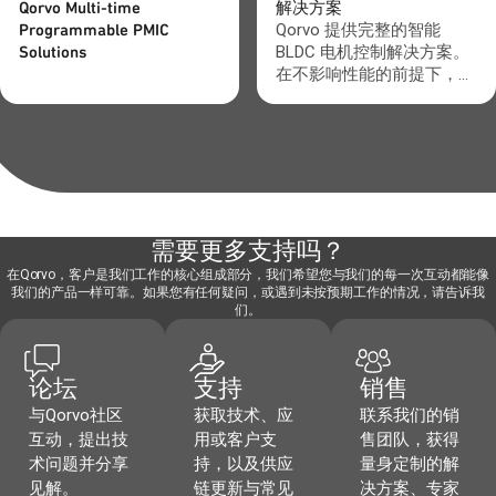
实现定制化，因此工程师们
Qorvo Multi-time
解决方案
在将其整合到设计中时常遇
Programmable PMIC
Qorvo 提供完整的智能
到困难。但现在，已有针对
Solutions
BLDC 电机控制解决方案。
这一挑战的解决方案——本
在不影响性能的前提下，实
文探讨了Qorvo的
现更小尺寸的解决方案。
ActiveCiPS™ PMIC技术如何
在达成定制化优势的同时消
除设计障碍，这使得单片
PMIC成为众多大众市场应
用的理想选择。
需要更多支持吗？
在Qorvo，客户是我们工作的核心组成部分，我们希望您与我们的每一次互动都能像
我们的产品一样可靠。如果您有任何疑问，或遇到未按预期工作的情况，请告诉我
们。
论坛
支持
销售
与Qorvo社区
获取技术、应
联系我们的销
互动，提出技
用或客户支
售团队，获得
术问题并分享
持，以及供应
量身定制的解
见解。
链更新与常见
决方案、专家