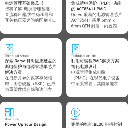
电源管理基础傻瓜书
集成断电保护（PLP）功能
您将了解: 电源管理基础：
的 ACT85411 PMIC
直流稳压器,线性稳压器和
Qorvo 最新的电源管理芯片
开关稳压器之间的区别 电
ACT85411 采用 6mm x
源管理应用案例 如何在开
6mm QFN 封装，内置四个
关稳压器中管理EMI（电磁
DC/DC 稳压器、一个 LDO
干扰）和噪声纹波 点击下
并集成了断电保护功能，可
载
有效缩减 SSD 应用中的解
决方案尺寸。访问 Qorvo
设计中心，您可以找到帮助
Technical Article
Technical Article
您更快、更智能地实现设计
探索 Qorvo 针对固态硬盘的
利用可编程PMIC解决方案
目标的工具和计算器。如需
断电保护与电源管理单芯片
简化电源设计
更多支持，请联系 tool-
解决方案
电源管理集成电路
feedback@qorvo.com。
在日新月异的数字存储领
（PMIC）在现代电子设备
域，固态硬盘（SSD）已成
中至关重要；其能够能在单
为重塑数据存储和访问方式
个IC内提供高度集成电源解
的关键技术。SSD得益于其
决方案，包含多个电源轨和
更高的可靠性、更快的速
通用输入输出（GPIO）接
度、更低的功耗、更佳的性
口。PMIC具有体积小、集
能以及更轻巧紧凑的设计，
成度高以及供应链优化的优
因而比传统硬盘驱动器
势；然而，许多PMIC解决
Brochure
Video
（HDD）更受欢迎。
方案无法在不同应用间轻松
Power Up Your Design:
完整的智能 BLDC 电机控制