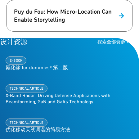
Puy du Fou: How Micro-Location Can
Enable Storytelling
设计资源
探索全部资源
E-BOOK
氮化镓 for dummies® 第二版
TECHNICAL ARTICLE
X-Band Radar: Driving Defense Applications with
Beamforming, GaN and GaAs Technology
TECHNICAL ARTICLE
优化移动天线调谐的简易方法