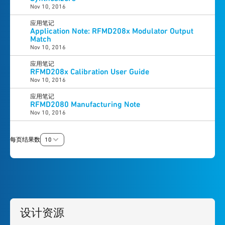
Nov 10, 2016
应用笔记
Application Note: RFMD208x Modulator Output
Match
Nov 10, 2016
应用笔记
RFMD208x Calibration User Guide
Nov 10, 2016
应用笔记
RFMD2080 Manufacturing Note
Nov 10, 2016
每页结果数
10
设计资源