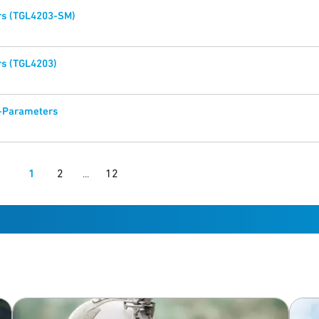
s (TGL4203-SM)
s (TGL4203)
-Parameters
1
2
12
...