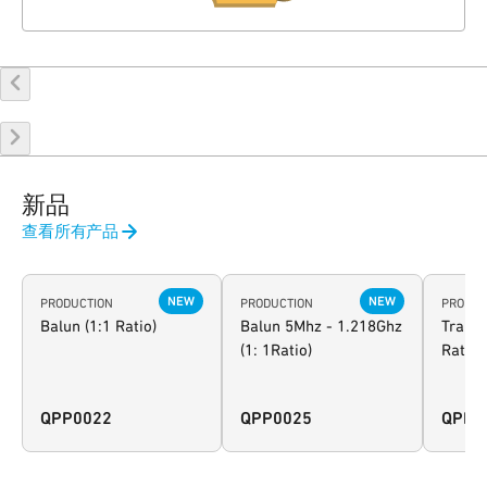
新品
查看所有产品
NEW
NEW
PRODUCTION
PRODUCTION
PRODUC
Balun (1:1 Ratio)
Balun 5Mhz - 1.218Ghz
Transf
(1: 1Ratio)
Ratio)
QPP0022
QPP0025
QPP0