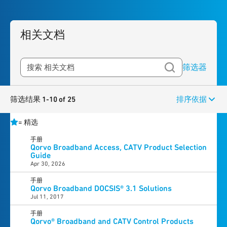
相关文档
筛选器
筛选结果 1-10 of 25
排序依据
=
精选
手册
Qorvo Broadband Access, CATV Product Selection
Guide
Apr 30, 2026
手册
Qorvo Broadband DOCSIS® 3.1 Solutions
Jul 11, 2017
手册
Qorvo® Broadband and CATV Control Products