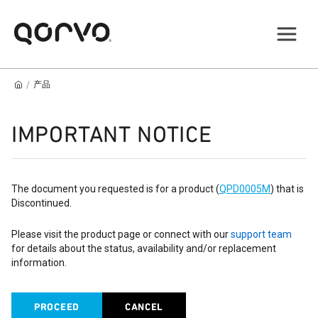
/
产品
IMPORTANT NOTICE
The document you requested is for a product (
QPD0005M
) that is
Discontinued.
Please visit the product page or connect with our
support team
for details about the status, availability and/or replacement
information.
PROCEED
CANCEL