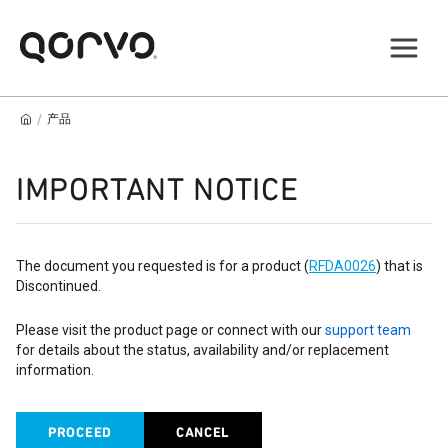
/
产品
IMPORTANT NOTICE
The document you requested is for a product (
RFDA0026
) that is
Discontinued.
Please visit the product page or connect with our
support team
for details about the status, availability and/or replacement
information.
PROCEED
CANCEL