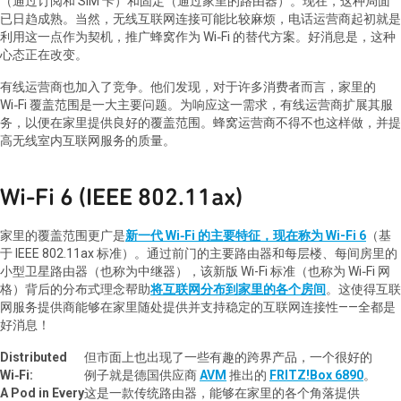
（通过订阅和
SIM
卡）和固定（通过家里的路由器）。现在，这种局面
已日趋成熟。当然，无线互联网连接可能比较麻烦，电话运营商起初就是
利用这一点作为契机，推广蜂窝作为
Wi‑Fi
的替代方案。好消息是，这种
心态正在改变。
有线运营商也加入了竞争。他们发现，对于许多消费者而言，家里的
Wi‑Fi
覆盖范围是一大主要问题。为响应这一需求，有线运营商扩展其服
务，以便在家里提供良好的覆盖范围。蜂窝运营商不得不也这样做，并提
高无线室内互联网服务的质量。
Wi‑Fi 6 (IEEE 802.11ax)
家里的覆盖范围更广是
新一代
Wi‑Fi
的主要特征，现在称为
Wi-Fi 6
（基
于
IEEE 802.11ax
标准）。通过前门的主要路由器和每层楼、每间房里的
小型卫星路由器（也称为中继器），该新版
Wi-Fi
标准（也称为
Wi‑Fi
网
格）背后的分布式理念帮助
将互联网分布到家里的各个房间
。这使得互联
网服务提供商能够在家里随处提供并支持稳定的互联网连接性——全都是
好消息！
Distributed
但市面上也出现了一些有趣的跨界产品，一个很好的
Wi‑Fi:
例子就是德国供应商
AVM
推出的
FRITZ!Box 6890
。
A Pod in Every
这是一款传统路由器，能够在家里的各个角落提供