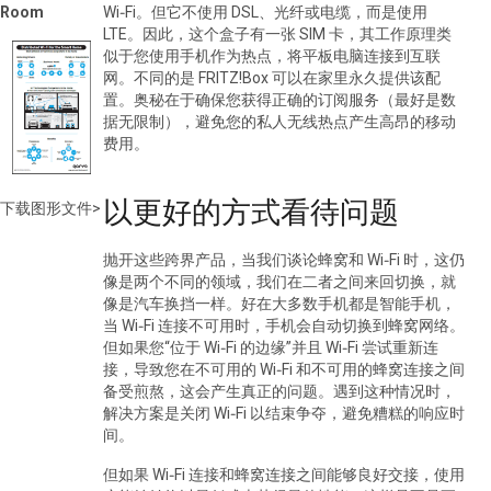
Room
Wi‑Fi
。但它不使用
DSL
、光纤或电缆，而是使用
LTE
。因此，这个盒子有一张
SIM
卡，其工作原理类
似于您使用手机作为热点，将平板电脑连接到互联
网。不同的是
FRITZ!Box
可以在家里永久提供该配
置。奥秘在于确保您获得正确的订阅服务（最好是数
据无限制），避免您的私人无线热点产生高昂的移动
费用。
以更好的方式看待问题
下载图形文件>
抛开这些跨界产品，当我们谈论蜂窝和
Wi‑Fi
时，这仍
像是两个不同的领域，我们在二者之间来回切换，就
像是汽车换挡一样。好在大多数手机都是智能手机，
当
Wi‑Fi
连接不可用时，手机会自动切换到蜂窝网络。
但如果您“位于
Wi‑Fi
的边缘”并且
Wi‑Fi
尝试重新连
接，导致您在不可用的
Wi‑Fi
和不可用的蜂窝连接之间
备受煎熬，这会产生真正的问题。遇到这种情况时，
解决方案是关闭
Wi‑Fi
以结束争夺，避免糟糕的响应时
间。
但如果
Wi‑Fi
连接和蜂窝连接之间能够良好交接，使用