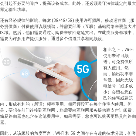
会引起不必要的噪声，提高设备成本。此外，还必须遵守法律规定的最大
额定输出功率。
还有经济规律的影响。蜂窝
(3G/4G/5G)
使用许可频段。移动运营商（服
务提供商）付费使用该频频谱，并需要部署（互联）基站网络来覆盖大片
区域。然后，他们需要通过订阅费来收回这笔支出。在此类服务领域中，
需要为许多用户提供服务，通过多个信道共享相同频段。
相比之下，
Wi‑Fi
使用未许可频
谱，可免费供所
有人使用。然
而，输出功率非
常低，因此无线
电信号（或多或
少）会留在您自
己的住宅或建筑
内，形成有利的（所谓）频率重用。相同频段可在每个住宅内使用。但
是，要想在前门连接到互联网，您需要向互联网服务提供商支付订阅费，
简易路由器也包含在这笔费用中。如果需要，您也可以购买更昂贵的路由
器。
因此，从该频段的角度而言，
Wi‑Fi
和
5G
之间存在有趣的技术分离，但客