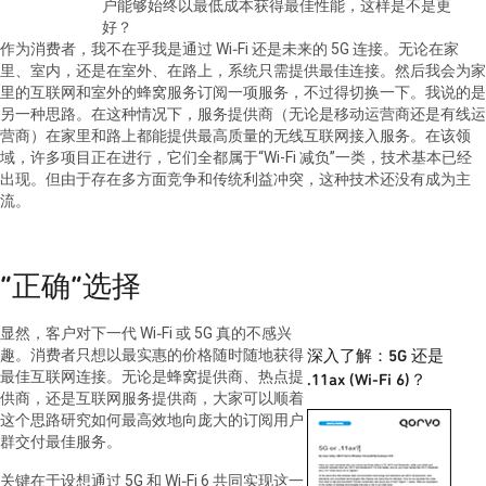
户能够始终以最低成本获得最佳性能，这样是不是更
好？
作为消费者，我不在乎我是通过
Wi‑Fi
还是未来的
5G
连接。无论在家
里、室内，还是在室外、在路上，系统只需提供最佳连接。然后我会为家
里的互联网和室外的蜂窝服务订阅一项服务，不过得切换一下。我说的是
另一种思路。在这种情况下，服务提供商（无论是移动运营商还是有线运
营商）在家里和路上都能提供最高质量的无线互联网接入服务。在该领
域，许多项目正在进行，它们全都属于“
Wi-Fi
减负”一类，技术基本已经
出现。但由于存在多方面竞争和传统利益冲突，这种技术还没有成为主
流。
“正确”选择
显然，客户对下一代
Wi‑Fi
或
5G
真的不感兴
趣。消费者只想以最实惠的价格随时随地获得
深入了解：
5G
还是
最佳互联网连接。无论是蜂窝提供商、热点提
.11ax (Wi-Fi 6)
？
供商，还是互联网服务提供商，大家可以顺着
这个思路研究如何最高效地向庞大的订阅用户
群交付最佳服务。
关键在于设想通过
5G
和
Wi‑Fi 6
共同实现这一