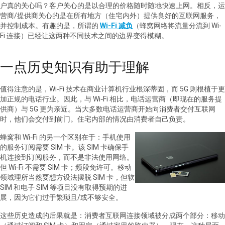
户真的关心吗？客户关心的是以合理的价格随时随地快速上网。相反，运
营商
/
提供商关心的是在所有地方（住宅内外）提供良好的互联网服务，
并控制成本。有趣的是，所谓的
Wi-Fi
减负
（蜂窝网络将流量分流到
Wi-
Fi
连接）已经让这两种不同技术之间的边界变得模糊。
一点历史知识有助于理解
值得注意的是，
Wi‑Fi
技术在商业计算机行业根深蒂固，而
5G
则根植于更
加正规的电话行业。因此，与
Wi‑Fi
相比，电话运营商（即现在的服务提
供商）与
5G
更为亲近。当大多数电话运营商开始向消费者交付互联网
时，他们会交付到前门。住宅内部的情况由消费者自己负责。
蜂窝和
Wi‑Fi
的另一个区别在于：手机使用
的服务订阅需要
SIM
卡。该
SIM
卡确保手
机连接到订阅服务，而不是非法使用网络。
但
Wi‑Fi
不需要
SIM
卡；频段免许可。移动
领域理所当然要想方设法摆脱
SIM
卡，但软
SIM
和电子
SIM
等项目没有取得预期的进
展，因为它们过于繁琐且
/
或不够安全。
这些历史造成的后果就是：消费者互联网连接领域被分成两个部分：移动