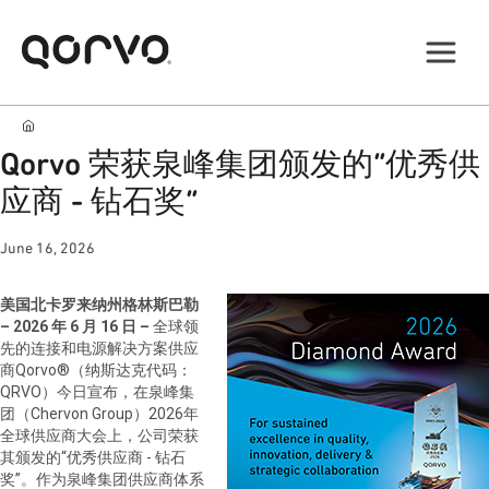
Qorvo 荣获泉峰集团颁发的“优秀供
应商 - 钻石奖”
June 16, 2026
美国北卡罗来纳州格林斯巴勒
– 2026 年 6 月 16 日 –
全球领
先的连接和电源解决方案供应
商Qorvo®（纳斯达克代码：
QRVO）今日宣布，在泉峰集
团（Chervon Group）2026年
全球供应商大会上，公司荣获
其颁发的“优秀供应商 - 钻石
奖”。作为泉峰集团供应商体系