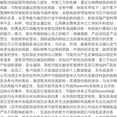
被取消或延期导致的收入损失；对第三方的依赖；通过分销商销售的相关
风险；与制造设施运营相关的风险；业务中断；制造良率低下；由于客户
预测时间导致的库存风险与成本增加；未能有效管理或维持与芯片组供应
商的关系；在竞争极为激烈的行业中持续创新的能力；制造设施产能利用
率不足；利率、特定贵金属定价、公用事业费率及外汇汇率的不利变动；
收购、剥离及其它战略投资未能实现财务或战略目标；有效执行重组计划
的能力；吸引、留任和激励核心员工的能力；保修索赔、产品召回及产品
责任；有效税率的变动；国际或国内税收立法的颁布或监管指引的变更；
部分子公司优惠税务地位的变化；与社会、环境、健康和安全法规以及气
候变化相关的风险；国际销售与运营的风险；中国的经济监管；政府贸易
政策的变化，包括加征关税和出口限制；可能无法产生足够现金以偿还所
有债务；债务管理协议施加的限制；对知识产权组合的依赖；第三方知识
产权侵权索赔；安全漏洞、系统升级失败或常规维护及其它类似的IT系统
中断；由员工、客户或第三方造成或涉及的个人数据被盗、丢失或滥用；
公司治理文件及特拉华州法律中可能阻碍股东认为符合其最佳利益的收购
及业务合并的条款；激进股东的负面影响；普通股价格的波动；与合并相
关的风险与不确定性，包括可能导致本公司或Skyworks有权终止合并协
议的任何事件、变化或其它情形的发生；可能针对本公司或Skyworks提
起的与合并相关任何法律诉讼的结果；合并因所需监管审批、股东批准或
其它交割条件未能及时或完全满足而无法按预期时间或根本无法完成的可
能性（且寻求或获得该等批准可能导致施加对合并后公司或合并预期收益
产生不利影响的条件）；完成合并的努力可能影响我们与现有及潜在客