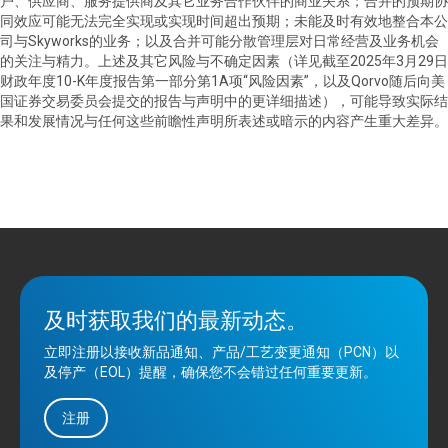
户、供应商、服务提供商及其它业务合作伙伴的商业关系；合并的预期协
同效应可能无法完全实现或实现时间超出预期；未能及时有效地整合本公
司与Skyworks的业务；以及合并可能分散管理层对日常经营及业务机会
的关注与精力。上述及其它风险与不确定因素（详见截至2025年3月29日
财政年度10-K年度报告第一部分第1A项“风险因素”，以及Qorvo随后向美
国证券交易委员会提交的报告与声明中的更详细描述），可能导致实际结
果和发展情况与任何这些前瞻性声明所表述或暗示的内容产生重大差异。
及时获取我们的最新动态。
立即注册以接收新品通知、产品/工艺变更通知（PCN）以
及停产（EOL）提醒，确保您不会错过任何重要更新。
注册