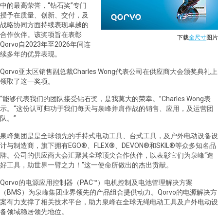
中的最高荣誉，“钻石奖”专门
授予在质量、创新、交付，及
战略协同方面持续表现卓越的
合作伙伴。该奖项旨在表彰
下载
全尺寸
图片
Qorvo自2023年至2026年间连
续多年的优异表现。
Qorvo亚太区销售副总裁Charles Wong代表公司在供应商大会颁奖典礼上
领取了这一奖项。
“能够代表我们的团队接受钻石奖，是我莫大的荣幸。”Charles Wong表
示。“这份认可归功于我们每天与泉峰并肩作战的销售、应用，及运营团
队。”
泉峰集团是是全球领先的手持式电动工具、台式工具，及户外电动设备设
计与制造商，旗下拥有EGO®、FLEX®、DEVON®和SKIL®等众多知名品
牌。公司的供应商大会汇聚其全球顶尖合作伙伴，以表彰它们为泉峰“造
好工具，助世界一臂之力！”这一使命所做出的杰出贡献。
Qorvo的电源应用控制器（PAC™）电机控制及电池管理解决方案
（BMS）为泉峰集团业界领先的产品组合提供动力。Qorvo的电源解决方
案有力支撑了相关技术平台，助力泉峰在全球无绳电动工具及户外电动设
备领域稳居领先地位。