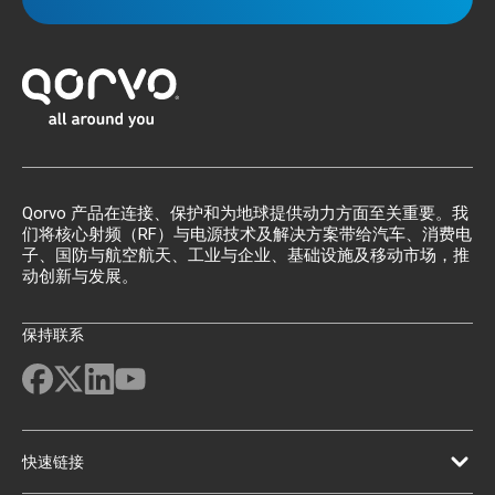
Qorvo 产品在连接、保护和为地球提供动力方面至关重要。我
们将核心射频（RF）与电源技术及解决方案带给汽车、消费电
子、国防与航空航天、工业与企业、基础设施及移动市场，推
动创新与发展。
保持联系
快速链接