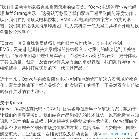
“我们非常荣幸能获得泉峰集团颁发的钻石奖。”Qorvo电源管理业务总经
理Jeff Strang表示，“这份认可彰显了我们双方工程团队间的深度协作，
以及我们在打造顶尖电机控制、BMS，和电源解决方案方面的共同承
诺。我们期待继续支持泉峰集团，助力其将新一代无绳工具和户外电动设
备带给全球客户。”
“Qorvo一直是泉峰集团值得信赖的技术合作伙伴，其在电机控制、
BMS，及先进电源解决方案领域的持续投入，对我们的成功起到了关键
作用。”泉峰集团总经理任建军表示，“此次Qorvo荣获钻石奖，充分体现
了其在质量、创新，及合作伙伴关系方面的卓越表现，我们期待与Qorvo
继续携手，共同打更优质的下一代工具产品。”
近十年来，Qorvo与泉峰集团在电机控制和电池管理解决方案领域紧密合
作，覆盖泉峰旗下全线产品组合。此次钻石奖的授予，正是对双方长期战
略伙伴关系的有力印证。
关于 Qorvo
Qorvo（纳斯达克代码：QRVO）提供各种创新半导体解决方案，致力于
让我们的世界更美好。我们结合产品和领先的技术优势、以系统级专业知
识和全球性的制造规模，快速解决客户最复杂的技术难题。Qorvo面向全
球多个快速增长的细分市场提供解决方案，包括汽车、消费电子、国防/
航空航天、工业/企业、基础设施以及移动设备。访问
cn.qorvo.com
，了