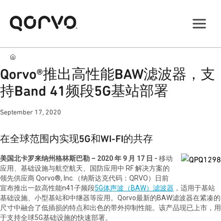
Qorvo®推出高性能BAW滤波器，支
持Band 41频段5G基站部署
September 17, 2020
在全球范围内实现
5G
和
WI-FI
的共存
美国北卡罗来纳州格林斯巴勒
– 2020
年
9
月
17
日
-
移动
应用、基础设施与航空航天、国防应用中
RF
解决方案的
领先供应商
Qorvo®, Inc.
（纳斯达克代码：
QRVO
）日前
宣布推出一款高性能
n41
子频段
5G
体声波（
BAW
）滤波器
，适用于基站
基础设施、小型基站和中继器等应用。
Qorvo
最新的
BAW
滤波器在紧凑的
尺寸中融合了低插损的特点和出色的带外抑制性能。该产品现已上市，用
于支持全球
5G
基础设施的快速部署。