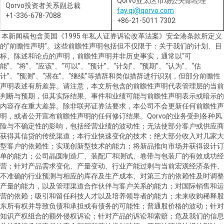
Qorvo
亚太区市场公关部经理
Qorvo
投资者关系副总裁
fay.qi@qorvo.com
+1-336-678-7088
+86-21-5011 7302
本新闻稿包含美国《
1995
年私人证券诉讼改革法案》安全港条款所定义
的
“
前瞻性声明
”
。这些前瞻性声明包括但不仅限于：关于我们的计划、目
标、陈述和论点的声明，前瞻性声明并非历史事实，通常以
“
可
能
”
、
“
将
”
、
“
应该
”
、
“
可以
”
、
“
预计
”
、
“
计划
”
、
“
预期
”
、
“
认为
”
、
“
估
计
”
、
“
预测
”
、
“
潜在
”
、
“
继续
”
等措辞和类似措辞进行识别，但部分前瞻性
声明表述有所差异。请注意，本文所包含的前瞻性声明代表管理层的当前
判断与预期，但其实际结果、事件和业绩可能与前瞻性声明表示或暗示的
内容存在重大差异。除非联邦证券法要求，本公司不会更新任何前瞻性声
明，或者公开宣布前瞻性声明的任何修订结果。
Qorvo
的业务受到各种风
险与不确定性的影响，包括经营业绩的波动性；无法使部分客户或供应商
获得其信贷的传统渠道；本行业快速变化的技术；绝大部分收入对几家大
型客户的依赖性；实现创新型技术的能力；将新品推向市场并获得设计订
单的能力；公司晶圆制造厂、装配厂和测试、卷带与包装厂的有效成功经
营；针对产品需求变化、产量变动、行业产能过剩与当前宏观经济条件、
不准确的行业预测与相应的库存及生产成本、对第三方的依赖性及时调整
产量的能力，以及管理渠道合作伙伴与客户关系的能力；对国际销售和运
营的依赖；吸引和留任科技人才以及培养领导者的能力；未来收购稀释股
东所有权并导致负债和承担或有债务的可能性；普通股价格的波动；针对
知识产权组合的额外侵权诉讼；针对产品的诉讼和索赔；危及我们的信息