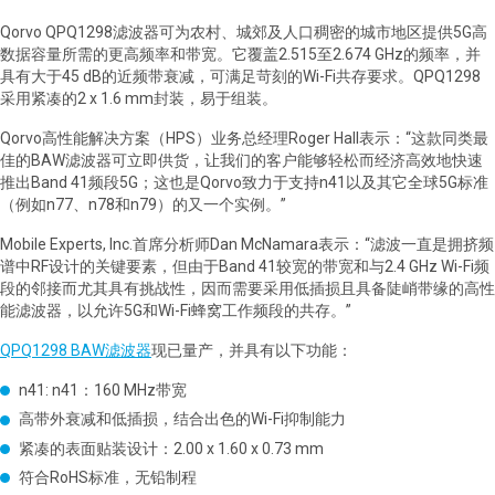
Qorvo QPQ1298
滤波器可为农村、城郊及人口稠密的城市地区提供
5G
高
数据容量所需的更高频率和带宽。它覆盖
2.515
至
2.674 GHz
的频率，并
具有大于
45 dB
的近频带衰减，可满足苛刻的
Wi-Fi
共存要求。
QPQ1298
采用紧凑的
2 x 1.6 mm
封装，易于组装。
Qorvo
高性能解决方案（
HPS
）业务总经理
Roger Hall
表示：“这款同类最
佳的
BAW
滤波器可立即供货，让我们的客户能够轻松而经济高效地快速
推出
Band 41
频段
5G
；这也是
Qorvo
致力于支持
n41
以及其它全球
5G
标准
（例如
n77
、
n78
和
n79
）的又一个实例。”
Mobile Experts, Inc.
首席分析师
Dan McNamara
表示
：“
滤波一直是拥挤频
谱中
RF
设计的关键要素
，
但由于
Band 41
较宽的带宽和与
2.4 GHz Wi-Fi
频
段
的邻接而尤其具有挑战性
，因而
需要采用低插损且具备陡峭带缘的高性
能滤波器
，
以允许
5G
和
Wi-Fi
蜂窝工作频段的共存。”
QPQ1298 BAW
滤波器
现已量产，并具有以下功能：
n41:
n41
：
160 MHz
带宽
高带外衰减和低插损，结合出色的
Wi-Fi
抑制能力
紧凑的表面贴装设计：
2.00 x 1.60 x 0.73 mm
符合
RoHS
标准，无铅制程