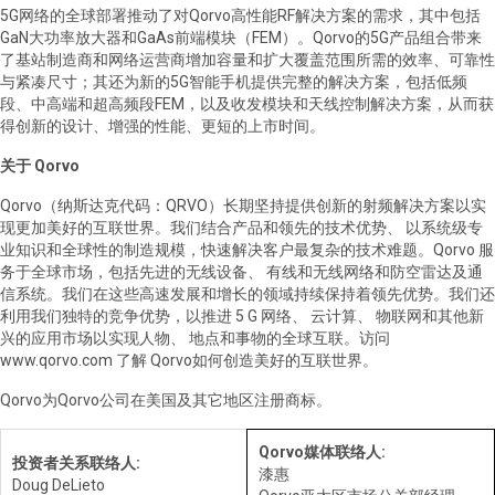
5G
网络的全球部署推动了对
Qorvo
高性能
RF
解决方案的需求，其中包括
GaN
大功率放大器和
GaAs
前端模块（
FEM
）。
Qorvo
的
5G
产品组合带来
了基站制造商和网络运营商增加容量和扩大覆盖范围所需的效率、可靠性
与紧凑尺寸；其还为新的
5G
智能手机提供完整的解决方案，包括低频
段、中高端和超高频段
FEM
，以及收发模块和天线控制解决方案，从而获
得创新的设计、增强的性能、更短的上市时间。
关于
Qorvo
Qorvo
（纳斯达克代码：
QRVO
）长期坚持提供创新的射频解决方案以实
现更加美好的互联世界。我们结合产品和领先的技术优势、
以系统级专
业知识和全球性的制造规模，快速解决客户最复杂的技术难题。
Qorvo
服
务于全球市场，包括先进的无线设备、
有线和无线网络和防空雷达及通
信系统。我们在这些高速发展和增长的领域持续保持着领先优势。我们还
利用我们独特的竞争优势，以推进
5 G
网络、
云计算、
物联网和其他新
兴的应用市场以实现人物、
地点和事物的全球互联。访问
www.qorvo.com
了解
Qorvo
如何创造美好的互联世界。
Qorvo
为
Qorvo
公司在美国及其它地区注册商标。
Qorvo
媒体联络人
:
投资者关系联络人
:
漆惠
Doug DeLieto