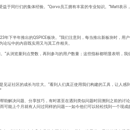
益于同行们的集体经验。“Qorvo员工拥有丰富的专业知识。”Matt表
2023年下半年推出的QSPICE板块。“我们注意到，每当推出新板块时，
认为论坛中的内容既实用又与其工作相关。
一切。“从浏览量到点赞数，再到参与的用户数量；这些指标都明显表明，
一是见证社区的成长与壮大。“看到人们真正使用我们构建的工具，让人感到非
”
帮助解决问题、分享技巧，有时甚至在遇到类似问题时回溯到之前的讨论。
而可能上个月就有人问过同样的问题——如今他们可以轻松找到一个现成的