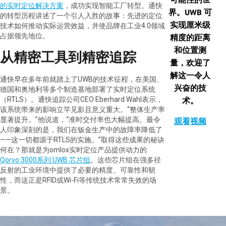
的实时定位解决方案
，成功实现智能工厂转型。通快
界。UWB 可
的转型历程讲述了一个引人入胜的故事：先进的定位
实现厘米级
技术如何推动实际运营效益，并使品牌在工业4.0领域
占据领先地位。
精度的距离
和位置测
从精密工具到精密追踪
量，欢迎了
解这一令人
通快早在多年前就踏上了UWB的技术征程，在美国、
兴奋的技
德国和奥地利等多个制造基地部署了实时定位系统
（RTLS）。通快追踪公司CEO Eberhard Wahl表示，
术。
该系统带来的影响立竿见影且意义重大。“整体生产率
显著提升。”他说道，“准时交付率也大幅提高。最令
观看视频
人印象深刻的是，我们在钣金生产中的故障率降低了
——这一切都源于RTLS的实施。”取得这些成果的秘诀
何在？那就是为omlox实时定位产品提供动力的
Qorvo 3000系列 UWB 芯片组
。这些芯片组在强多径
反射的工业环境中提供了必要的精度、可靠性和韧
性，而这正是RFID或Wi-Fi等传统技术常常失效的场
景。