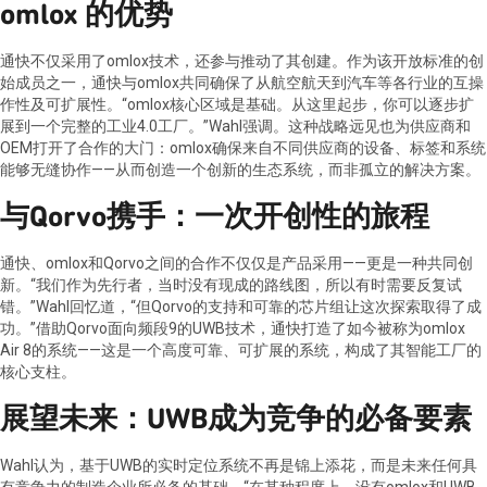
omlox 的优势
通快不仅采用了omlox技术，还参与推动了其创建。作为该开放标准的创
始成员之一，通快与omlox共同确保了从航空航天到汽车等各行业的互操
作性及可扩展性。“omlox核心区域是基础。从这里起步，你可以逐步扩
展到一个完整的工业4.0工厂。”Wahl强调。这种战略远见也为供应商和
OEM打开了合作的大门：omlox确保来自不同供应商的设备、标签和系统
能够无缝协作——从而创造一个创新的生态系统，而非孤立的解决方案。
与Qorvo携手：一次开创性的旅程
通快、omlox和Qorvo之间的合作不仅仅是产品采用——更是一种共同创
新。“我们作为先行者，当时没有现成的路线图，所以有时需要反复试
错。”Wahl回忆道，“但Qorvo的支持和可靠的芯片组让这次探索取得了成
功。”借助Qorvo面向频段9的UWB技术，通快打造了如今被称为omlox
Air 8的系统——这是一个高度可靠、可扩展的系统，构成了其智能工厂的
核心支柱。
展望未来：UWB成为竞争的必备要素
Wahl认为，基于UWB的实时定位系统不再是锦上添花，而是未来任何具