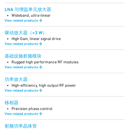
LNA 与增益单元放大器
Wideband, ultra-linear
View related products
驱动放大器（<3 W）
High Gain, linear signal drive
View related products
基础设施射频模块
Rugged high performance RF modules
View related products
功率放大器
High-efficiency, high output RF power
View related products
移相器
Precision phase control
View related products
射频功率晶体管