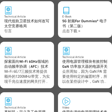
Technical Article
E-Book
现代低轨卫星技术如何改写
5G 射频For Dummies® 电子
太空竞赛格局
书（第二版）
引言
点击下载 >
Technical Article
Technical Article
探索面向Wi-Fi 6GHz领域的
使用电源管理模块有效控制
自动频率协调（AFC）技术
GaN 功率放大器的电源开关
Wi-Fi 6E/7三频技术将提供
众所周知，因为 GaN PA 需
额外的1200MHz带宽，为实
要使用特定的偏置时序，所
现千兆位速度的网关打开大
以在某些设计中，GaN 功率
门。然而，这额外的带宽还
放大器的上电和下电可能会
需要一些额外的共存技术才
具有挑战性。如果处理不
能在某些环境中运行。在
当，可能会导致组件损坏。
6GHz频段，许可运营的固
管理时序步骤相当关键。好
网、公共运营商，以及本地
消息是，这项任务的难度有
Technical Article
Video
电视传输、广播辅助和有线
所降低。