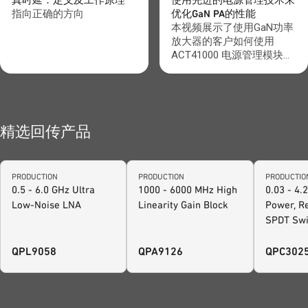
真时延：定义及工作原理
使用先进的电源管理技术来
电视转播服务也在同一带宽
指向正确的方向
优化GaN PA的性能
内，因此需要采取一些更高
本视频展示了使用GaN功率
级别的频谱共存措施。
放大器的客户如何使用
ACT41000 电源管理模块来
帮助有效地控制这些器件的
电源开关。 这种全新高度
集成的解决方案降低了设计
的复杂性并提高可靠性，直
观的调整和加强了系统设
精选回传产品
计。该视频展示了一个使用
QPA2211 GaN PA为
QPA2211 GaN 功率放大器
PRODUCTION
PRODUCTION
PRODUCTIO
上电和下电的例子. 请访问
0.5 - 6.0 GHz Ultra
1000 - 6000 MHz High
0.03 - 4.
我们的设计中心，以便找到
Low-Noise LNA
Linearity Gain Block
Power, Re
更多的设计工具和计算方
式，帮助你更快、更有效地
SPDT Swi
实现设计任务。如需进一步
支持，请联系 tool-
QPL9058
QPA9126
QPC302
feedback@qorvo.com.