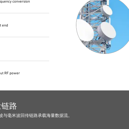
equency conversion
t end
tput RF power
量链路
波与毫米波回传链路承载海量数据流。