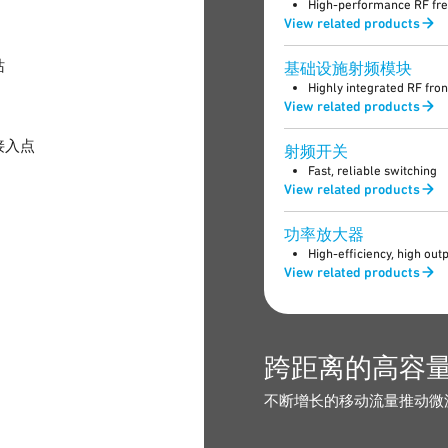
High-performance RF fr
View related products
站
基础设施射频模块
Highly integrated RF fron
View related products
接入点
射频开关
Fast, reliable switching
View related products
功率放大器
High-efficiency, high ou
View related products
跨距离的高容
不断增长的移动流量推动微