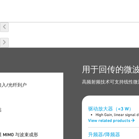
用于回传的微
高频射频技术可支持线性微
接入/光纤到户
驱动放大器（<3 W）
站
High Gain, linear signal d
View related products
升频器/降频器
 MIMO 与波束成形