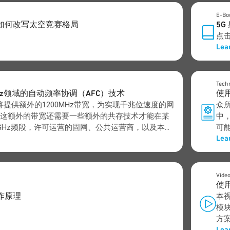
E-Bo
如何改写太空竞赛格局
5G
点击
Lea
Techn
6GHz领域的自动频率协调（AFC）技术
使
频技术将提供额外的1200MHz带宽，为实现千兆位速度的网
众所
这额外的带宽还需要一些额外的共存技术才能在某
中
GHz频段，许可运营的固网、公共运营商，以及本地
可
Lea
和有线电视转播服务也在同一带宽内，因此需要采
难
谱共存措施。
Vide
使
作原理
本视
模
方
Lea