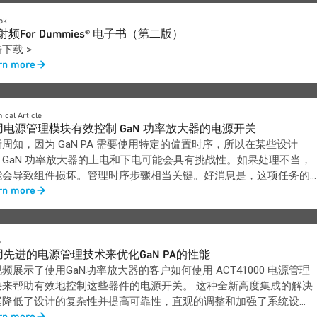
ok
 射频For Dummies® 电子书（第二版）
下载 >
rn more
ical Article
用电源管理模块有效控制 GaN 功率放大器的电源开关
周知，因为 GaN PA 需要使用特定的偏置时序，所以在某些设计
，GaN 功率放大器的上电和下电可能会具有挑战性。如果处理不当，
能会导致组件损坏。管理时序步骤相当关键。好消息是，这项任务的
rn more
度有所降低。
o
用先进的电源管理技术来优化GaN PA的性能
频展示了使用GaN功率放大器的客户如何使用 ACT41000 电源管理
块来帮助有效地控制这些器件的电源开关。 这种全新高度集成的解决
案降低了设计的复杂性并提高可靠性，直观的调整和加强了系统设
rn more