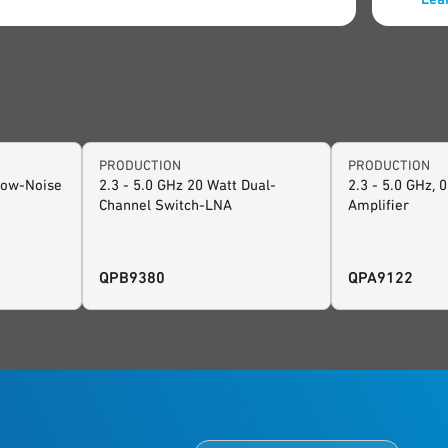
计。
器
和
请联系
PRODUCTION
PRODUCTION
Low-Noise
2.3 - 5.0 GHz 20 Watt Dual-
2.3 - 5.0 GHz, 
Channel Switch-LNA
Amplifier
QPB9380
QPA9122