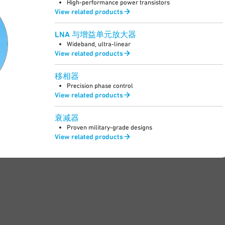
High-performance power transistors
View related products
LNA 与增益单元放大器
Wideband, ultra-linear
View related products
移相器
Precision phase control
View related products
衰减器
Proven military-grade designs
View related products