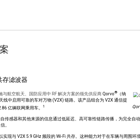
方案
共存滤波器
®
施与航空航天、国防应用中
RF
解决方案的领先供应商
Qorvo
（纳
天线中启用可靠的车对万物
(V2X)
链路。该产品组合为
V2X
通信提
1
Qor
2.86
亿辆联网乘用车。
来自传感器和其他来源的信息通过低延迟、高可靠性链路传播，为完全自
通信。
以实现与
V2X 5.9 GHz
频段的
Wi-Fi
共存。这种能力对于在车辆与周围环