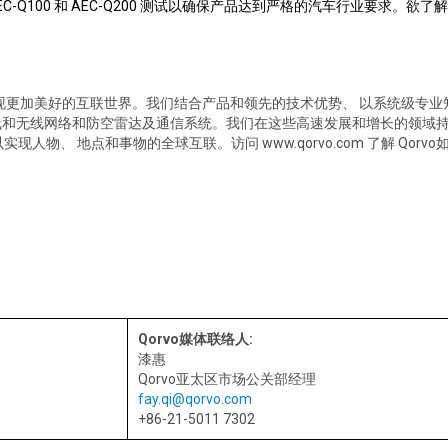
C-Q100
和
AEC-Q200
测试以确保产品达到严格的汽车行业要求。
欲了解
。
现更加美好的互联世界。我们结合产品和领先的技术优势、
以系统级专业
线和无线网络和防空雷达及通信系统。我们在这些高速发展和增长的领域
以实现人物、
地点和事物的全球互联。访问
www.qorvo.com
了解
Qorvo
Qorvo
媒体联络人
:
漆惠
Qorvo
亚太区市场公关部经理
fay.qi@qorvo.com
+86-21-5011 7302