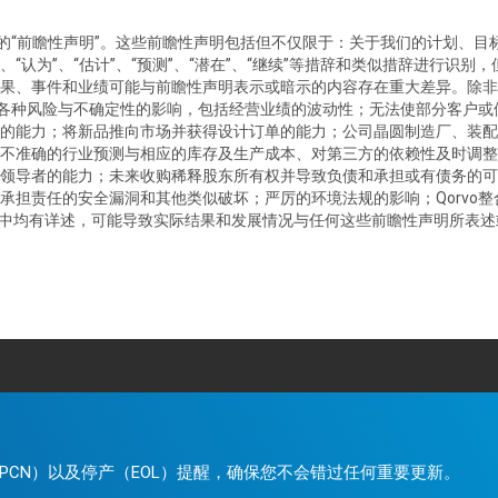
的
“
前瞻性声明
”
。这些前瞻性声明包括但不仅限于：关于我们的计划、目
、
“
认为
”
、
“
估计
”
、
“
预测
”
、
“
潜在
”
、
“
继续
”
等措辞和类似措辞进行识别，
果、事件和业绩可能与前瞻性声明表示或暗示的内容存在重大差异。除非
各种风险与不确定性的影响，包括经营业绩的波动性；无法使部分客户或
的能力；将新品推向市场并获得设计订单的能力；公司晶圆制造厂、装配
不准确的行业预测与相应的库存及生产成本、对第三方的依赖性及时调整
领导者的能力；未来收购稀释股东所有权并导致负债和承担或有债务的可
承担责任的安全漏洞和其他类似破坏；严厉的环境法规的影响；
Qorvo
整
中均有详述，可能导致实际结果和发展情况与任何这些前瞻性声明所表述
。
PCN）以及停产（EOL）提醒，确保您不会错过任何重要更新。