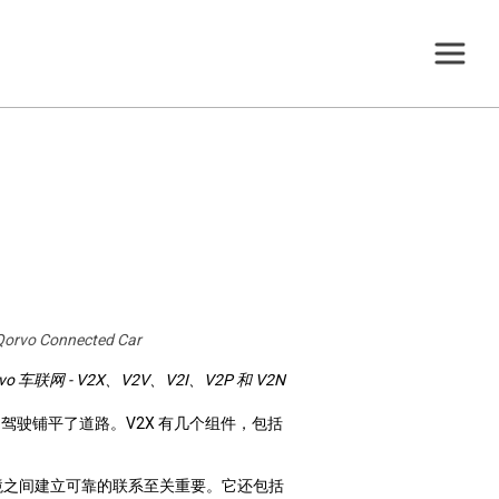
vo
车联网
- V2X
、
V2V
、
V2I
、
V2P
和
V2N
动驾驶铺平了道路。
V2X
有几个组件，包括
境之间建立可靠的联系至关重要。它还包括