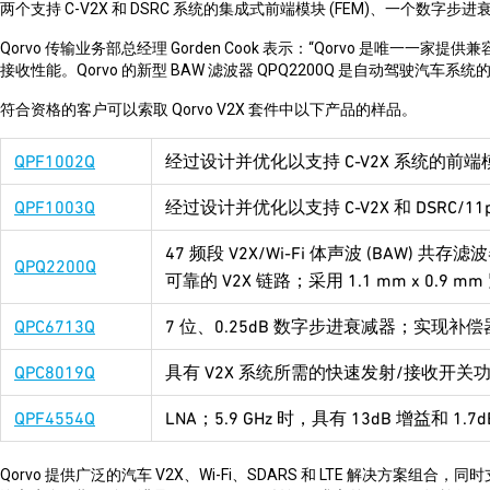
两个支持
C-V2X
和
DSRC
系统的集成式前端模块
(FEM)
、一个数字步进
Qorvo
传输业务部总经理
Gorden Cook
表示：
“Qorvo
是唯一一家提供兼
接收性能。
Qorvo
的新型
BAW
滤波器
QPQ2200Q
是自动驾驶汽车系统
符合资格的客户可以索取
Qorvo V2X
套件中以下产品的样品。
QPF1002Q
经过设计并优化以支持
C-V2X
系统的前端
QPF1003Q
经过设计并优化以支持
C-V2X
和
DSRC/11
47
频段
V2X/Wi-Fi
体声波
(BAW)
共存滤波
QPQ2200Q
可靠的
V2X
链路；采用
1.1 mm x 0.9 mm
QPC6713Q
7
位、
0.25dB
数字步进衰减器；实现补偿
QPC8019Q
具有
V2X
系统所需的快速发射
/
接收开关
QPF4554Q
LNA
；
5.9 GHz
时，具有
13dB
增益和
1.7
Qorvo
提供广泛的汽车
V2X
、
Wi-Fi
、
SDARS
和
LTE
解决方案组合，同时