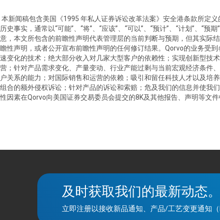
本新闻稿包含美国《
1995
年私人证券诉讼改革法案》安全港条款所定义
历史事实，通常以
“
可能
”
、
“
将
”
、
“
应该
”
、
“
可以
”
、
“
预计
”
、
“
计划
”
、
“
预期
”
意，本文所包含的前瞻性声明代表管理层的当前判断与预期，但其实际结
瞻性声明，或者公开宣布前瞻性声明的任何修订结果。
Qorvo
的业务受到
速变化的技术；绝大部分收入对几家大型客户的依赖性；实现创新型技术
营；针对产品需求变化、产量变动、行业产能过剩与当前宏观经济条件、
户关系的能力；对国际销售和运营的依赖；吸引和留任科技人才以及培养
组合的额外侵权诉讼；针对产品的诉讼和索赔；危及我们的信息并使我们
性因素在
Qorvo
向美国证券交易委员会提交的
8K
及其他报告、声明等文件
及时获取我们的最新动态
立即注册以接收新品通知、产品/工艺变更通知（