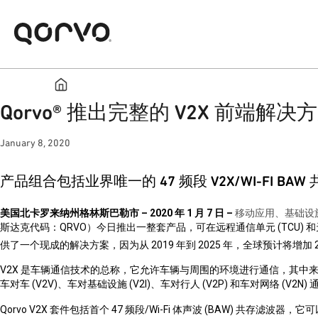
Qorvo® 推出完整的 V2X 前端解决
January 8, 2020
产品组合包括业界唯一的
47
频段
V2X/WI-FI BAW
美国北卡罗来纳州格林斯巴勒市
– 2020
年
1
月
7
日
–
移动应用、基础设
斯达克代码：
QRVO
）今日推出一整套产品，可在远程通信单元
(TCU)
和
供了一个现成的解决方案，因为从
2019
年到
2025
年，全球预计将增加
V2X
是车辆通信技术的总称，它允许车辆与周围的环境进行通信，其中
车对车
(V2V)
、车对基础设施
(V2I)
、车对行人
(V2P)
和车对网络
(V2N)
Qorvo V2X
套件包括首个
47
频段
/Wi-Fi
体声波
(BAW)
共存滤波器，它可