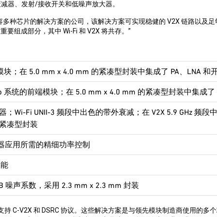
衰减器、发射
/
接收开关和低噪声放大器。
容多种芯片的解决方案的公司，该解决方案可实现稳健的
V2X
链路以及足
的重要组成部分，其中
Wi-Fi
和
V2X
将共存。
”
模块；在
5.0 mm x 4.0 mm
的紧凑型封装中集成了
PA
、
LNA
和
p
系统的前端模块；在
5.0 mm x 4.0 mm
的紧凑型封装中集成了
器；
Wi-Fi UNII-3
频段中出色的带外衰减；在
V2X 5.9 GHz
频段
紧凑型封装
器应用所需的精细功率控制
功能
dB
噪声系数，采用
2.3 mm x 2.3 mm
封装
支持
C-V2X
和
DSRC
协议。这些解决方案是与领先模块制造商使用的多个