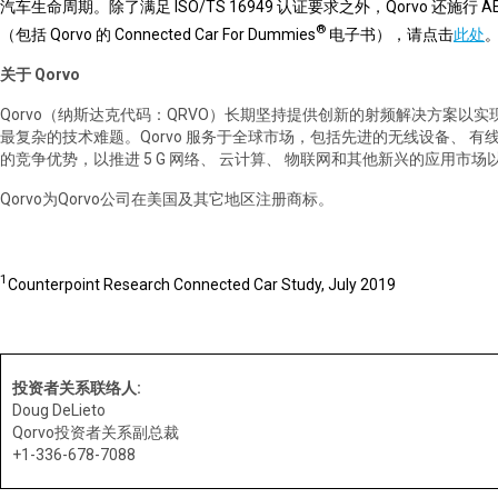
汽车生命周期。除了满足
ISO/TS 16949
认证要求之外，
Qorvo
还施行
AE
®
（包括 Qorvo 的 Connected Car For Dummies
电子书），请点击
此处
关于 Qorvo
Qorvo
（纳斯达克代码：
QRVO
）长期坚持提供创新的射频解决方案以实
最复杂的技术难题。
Qorvo
服务于全球市场，包括先进的无线设备、
有
的竞争优势，以推进
5 G
网络、
云计算、
物联网和其他新兴的应用市场
Qorvo
为
Qorvo
公司在美国及其它地区注册商标。
1
Counterpoint Research Connected Car Study, July 2019
投资者关系联络人
:
Doug DeLieto
Qorvo
投资者关系副总裁
+1-336-678-7088