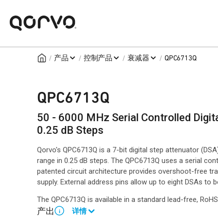
/
/
/
/
产品
控制产品
衰减器
QPC6713Q
QPC6713Q
50 - 6000 MHz Serial Controlled Digit
0.25 dB Steps
Qorvo's QPC6713Q is a 7-bit digital step attenuator (DSA) 
range in 0.25 dB steps. The QPC6713Q uses a serial contr
patented circuit architecture provides overshoot-free t
supply. External address pins allow up to eight DSAs to b
The QPC6713Q is available in a standard lead-free, Ro
产出
详情
i