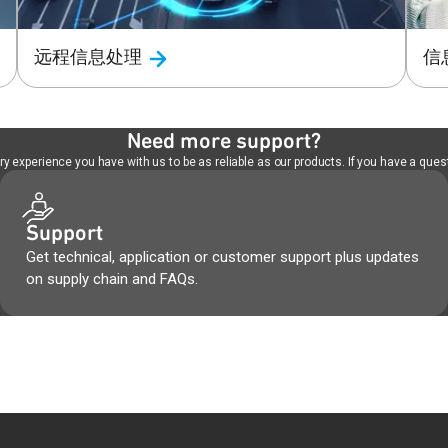
远程信息处理
信
Need more support?
 experience you have with us to be as reliable as our products. If you have a quest
Support
Get technical, application or customer support plus updates
on supply chain and FAQs.