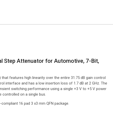
al Step Attenuator for Automotive, 7-Bit,
that features high linearity over the entire 31.75 dB gain control
ol interface and has a low insertion loss of 1.7 dB at 2 GHz. The
ransient switching performance using a single +3 V to +5 V power
e controlled on a single bus.
HS-compliant 16 pad 3 x3 mm QFN package.