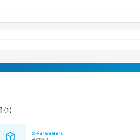
ult
found
部
(1)
S-Parameters