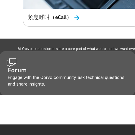
紧急呼叫（eCall）
At Qorvo, our customers are a core part of what we do, and we want every
Forum
Engage with the Qorvo community, ask technical questions
and share insights.