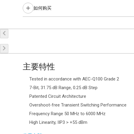
Contact your local sales representative for more informat
如何购买
在线购买
申请样品
联系销售
主要特性
Tested in accordance with AEC-Q100
Grade 2
7-Bit, 31.75 dB Range, 0.25 dB Step
Patented Circuit Architecture
Overshoot-free Transient Switching Performance
Frequency Range 50 MHz to 6000 MHz
High Linearity, IIP3 > +55 dBm