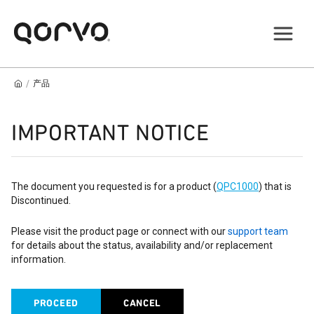
/
产品
IMPORTANT NOTICE
The document you requested is for a product (
QPC1000
) that is
Discontinued.
Please visit the product page or connect with our
support team
for details about the status, availability and/or replacement
information.
PROCEED
CANCEL