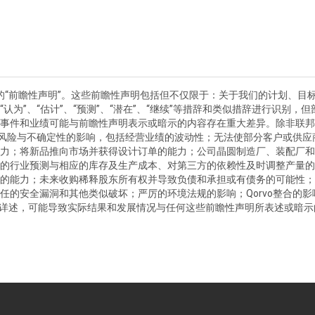
义的“前瞻性声明”。这些前瞻性声明包括但不仅限于：关于我们的计划、
期”、“认为”、“估计”、“预测”、“潜在”、“继续”等措辞和类似措辞进行识
事件和业绩可能与前瞻性声明表示或暗示的内容存在重大差异。除非联邦
各种风险与不确定性的影响，包括经营业绩的波动性；无法使部分客户或供
力；将新品推向市场并获得设计订单的能力；公司晶圆制造厂、装配厂和
的行业预测与相应的库存及生产成本、对第三方的依赖性及时调整产量的
的能力；未来收购稀释股东所有权并导致负债和承担或有债务的可能性；
任的安全漏洞和其他类似破坏；严厉的环境法规的影响；Qorvo整合的
均有详述，可能导致实际结果和发展情况与任何这些前瞻性声明所表述或暗