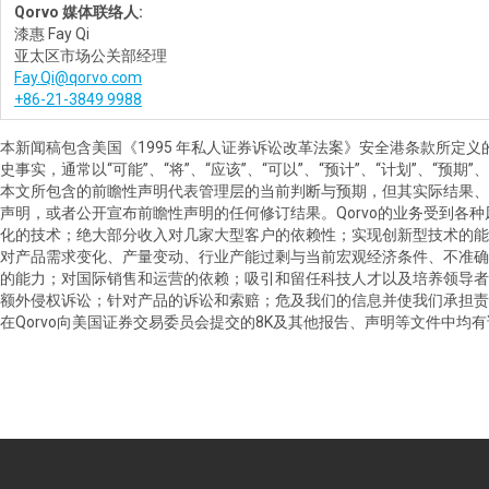
Qorvo 媒体联络人:
漆惠 Fay Qi
亚太区市场公关部经理
Fay.Qi@qorvo.com
+86-21-3849 9988
本新闻稿包含美国《1995 年私人证券诉讼改革法案》安全港条款所定
史事实，通常以“可能”、“将”、“应该”、“可以”、“预计”、“计划”、“预
本文所包含的前瞻性声明代表管理层的当前判断与预期，但其实际结果、
声明，或者公开宣布前瞻性声明的任何修订结果。Qorvo的业务受到
化的技术；绝大部分收入对几家大型客户的依赖性；实现创新型技术的能
对产品需求变化、产量变动、行业产能过剩与当前宏观经济条件、不准确
的能力；对国际销售和运营的依赖；吸引和留任科技人才以及培养领导者
额外侵权诉讼；针对产品的诉讼和索赔；危及我们的信息并使我们承担责
在Qorvo向美国证券交易委员会提交的8K及其他报告、声明等文件中