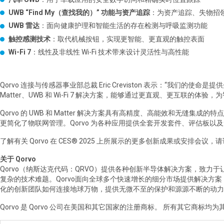
UWB “Find My（查找我的）” 功能与资产追踪
：为资产追踪、失物招
UWB 雷达
：面向健康护理和智能生活的存在检测与呼吸监测功能
触控感测技术
：取代机械按钮，实现更智能、更直观的触控表面
Wi-Fi 7
：线性及非线性 Wi-Fi 技术带来设计灵活性与高性能
Qorvo 连接与传感器事业部总裁 Eric Creviston 表示：“我们
Matter、UWB 和 Wi-Fi 7 解决方案，能够通过更直观、更互联的
Qorvo 的 UWB 和 Matter 解决方案具有高精度、高能效和无缝集
更简化了物联网管理。Qorvo 为各种应用提供全套开发套件、评估板
了解有关 Qorvo 在 CES® 2025 上所展示的更多创新成果或安排会议，请访问
关于 Qorvo
Qorvo（纳斯达克代码：QRVO）提供各种创新半导体解决方案，致
复杂的技术难题。Qorvo面向全球多个快速增长的细分市场提供解决方
化的创新团队如何连接地球万物，提供无微不至的保护和源源不断的动力
Qorvo 是 Qorvo 公司在美国和其它国家的注册商标。 所有其它商标