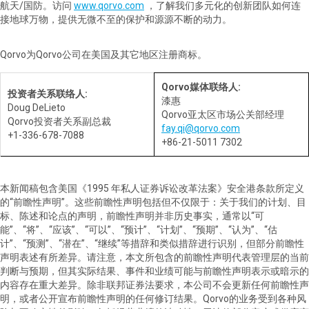
航天/国防。访问
www.qorvo.com
，了解我们多元化的创新团队如何连
接地球万物，提供无微不至的保护和源源不断的动力。
Qorvo
为
Qorvo
公司在美国及其它地区注册商标。
Qorvo
媒体联络人
:
投资者关系联络人
:
漆惠
Doug DeLieto
Qorvo
亚太区市场公关部经理
Qorvo
投资者关系副总裁
fay.qi@qorvo.com
+1-336-678-7088
+86-21-5011 7302
本新闻稿包含美国《
1995
年私人证券诉讼改革法案》安全港条款所定义
的
“
前瞻性声明
”
。这些前瞻性声明包括但不仅限于：关于我们的计划、目
标、陈述和论点的声明，前瞻性声明并非历史事实，通常以
“
可
能
”
、
“
将
”
、
“
应该
”
、
“
可以
”
、
“
预计
”
、
“
计划
”
、
“
预期
”
、
“
认为
”
、
“
估
计
”
、
“
预测
”
、
“
潜在
”
、
“
继续
”
等措辞和类似措辞进行识别，但部分前瞻性
声明表述有所差异。请注意，本文所包含的前瞻性声明代表管理层的当前
判断与预期，但其实际结果、事件和业绩可能与前瞻性声明表示或暗示的
内容存在重大差异。除非联邦证券法要求，本公司不会更新任何前瞻性声
明，或者公开宣布前瞻性声明的任何修订结果。
Qorvo
的业务受到各种风