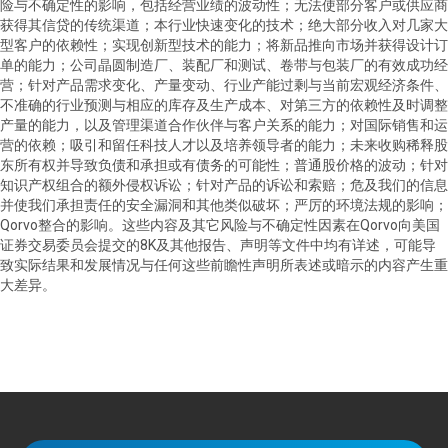
险与不确定性的影响，包括经营业绩的波动性；无法使部分客户或供应商
获得其信贷的传统渠道；本行业快速变化的技术；绝大部分收入对几家大
型客户的依赖性；实现创新型技术的能力；将新品推向市场并获得设计订
单的能力；公司晶圆制造厂、装配厂和测试、卷带与包装厂的有效成功经
营；针对产品需求变化、产量变动、行业产能过剩与当前宏观经济条件、
不准确的行业预测与相应的库存及生产成本、对第三方的依赖性及时调整
产量的能力，以及管理渠道合作伙伴与客户关系的能力；对国际销售和运
营的依赖；吸引和留任科技人才以及培养领导者的能力；未来收购稀释股
东所有权并导致负债和承担或有债务的可能性；普通股价格的波动；针对
知识产权组合的额外侵权诉讼；针对产品的诉讼和索赔；危及我们的信息
并使我们承担责任的安全漏洞和其他类似破坏；严厉的环境法规的影响；
Qorvo
整合的影响。这些内容及其它风险与不确定性因素在
Qorvo
向美国
证券交易委员会提交的
8K
及其他报告、声明等文件中均有详述，可能导
致实际结果和发展情况与任何这些前瞻性声明所表述或暗示的内容产生重
大差异。