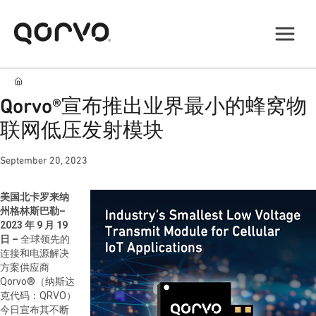
Qorvo®宣布推出业界最小的蜂窝物
联网低压发射模块
September 20, 2023
美国北卡罗来纳
州格林斯巴勒–
2023 年 9 月 19
日 –
全球领先的
连接和电源解决
方案供应商
Qorvo®（纳斯达
克代码：QRVO）
今日宣布其不断