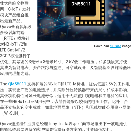
壮大的蜂窝物联
网（C-IoT）发射
模块产品组合推
出最新产品。
Qorvo全新多频段
多模射频前端
（RFFE）模块针
对NB-IoT1/2和
Download
full size
image
LTE Cat-M1/2
3GPP标准进行了
优化。其紧凑的3毫米 x 3毫米尺寸、2.5V低工作电压，和多频段支持使
其成为智能电表、资产跟踪与监控、可穿戴设备，及智能基础设施等低压
应用的理想之选。
The
QM55011
支持扩展的NB-IoT和 LTE-M标准，提供低至2.5V的工作电
压，实现更广泛的电池选择，并消除升压转换器带来的尺寸和成本影响。
其低功耗特性可延长电池寿命，适用于无法使用充电器和主电源的应用。
在一些NB-IoT/LTE-M用例中，该器件能够以较低的电压工作。此外，产
品还支持其它空中标准，如非地面网络（NTN）和无线智能公用事业网络
（Wi-SUN）。
Qorvo连接组件业务总经理Tony Testa表示：“向市场推出下一波电池供
电蜂窝物联网设备的客户需要缩减解决方案的尺寸并降低功耗。