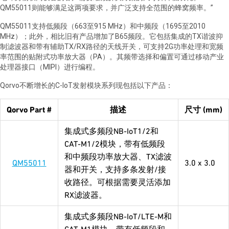
QM55011则能够满足这两项要求，并广泛支持全范围的蜂窝频率。”
QM55011支持低频段（663至915 MHz）和中频段（1695至2010
MHz）；此外，相比旧有产品增加了B65频段。它包括集成的TX谐波抑
制滤波器和带有辅助TX/RX路径的天线开关，可支持2G功率处理和宽频
率范围的贴附式功率放大器（PA）。其频带选择和偏置可通过移动产业
处理器接口（MIPI）进行编程。
Qorvo不断增长的C-IoT发射模块系列现包括以下产品：
Qorvo Part #
描述
尺寸 (mm)
集成式多频段NB-IoT1/2和
CAT-M1/2模块，带有低频段
和中频段功率放大器、TX滤波
QM55011
3.0 x 3.0
器和开关，支持多条发射/接
收路径。可根据需要灵活添加
RX滤波器。
集成式多频段NB-IoT/LTE-M和