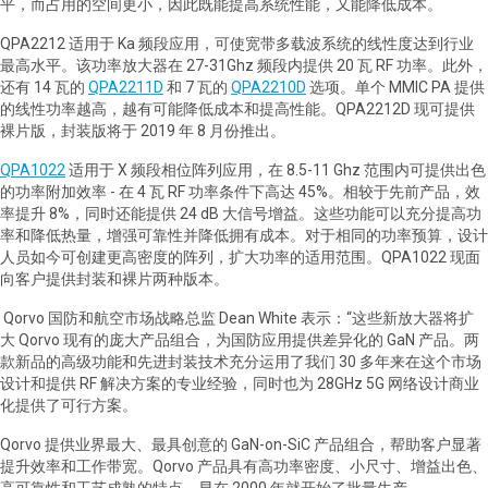
平，而占用的空间更小，因此既能提高系统性能，又能降低成本。
QPA2212 适用于 Ka 频段应用，可使宽带多载波系统的线性度达到行业
最高水平。该功率放大器在 27-31Ghz 频段内提供 20 瓦 RF 功率。此外，
还有 14 瓦的
QPA2211D
和 7 瓦的
QPA2210D
选项。单个 MMIC PA 提供
的线性功率越高，越有可能降低成本和提高性能。QPA2212D 现可提供
裸片版，封装版将于 2019 年 8 月份推出。
QPA1022
适用于 X 频段相位阵列应用，在 8.5-11 Ghz 范围内可提供出色
的功率附加效率 - 在 4 瓦 RF 功率条件下高达 45%。相较于先前产品，效
率提升 8%，同时还能提供 24 dB 大信号增益。这些功能可以充分提高功
率和降低热量，增强可靠性并降低拥有成本。对于相同的功率预算，设计
人员如今可创建更高密度的阵列，扩大功率的适用范围。QPA1022 现面
向客户提供封装和裸片两种版本。
Qorvo
国防和航空市场战略总监
Dean White
表示：
“
这些新放大器将扩
大
Qorvo
现有的庞大产品组合，为国防应用提供差异化的
GaN
产品。两
款新品的高级功能和先进封装技术充分运用了我们
30
多年来在这个市场
设计和提供
RF
解决方案的专业经验，同时也为
28GHz 5G
网络设计商业
化提供了可行方案。
Qorvo
提供业界最大、最具创意的
GaN-on-SiC
产品组合，帮助客户显著
提升效率和工作带宽。
Qorvo
产品具有高功率密度、小尺寸、增益出色、
高可靠性和工艺成熟的特点，早在
2000
年就开始了批量生产。