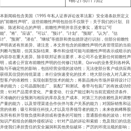
+86-21-5011 7302
本新闻稿包含美国《
1995
年私人证券诉讼改革法案》安全港条款所定义
的
“
前瞻性声明
”
。这些前瞻性声明包括但不仅限于：关于我们的计划、目
标、陈述和论点的声明，前瞻性声明并非历史事实，通常以
“
可
能
”
、
“
将
”
、
“
应该
”
、
“
可以
”
、
“
预计
”
、
“
计划
”
、
“
预期
”
、
“
认为
”
、
“
估
计
”
、
“
预测
”
、
“
潜在
”
、
“
继续
”
等措辞和类似措辞进行识别，但部分前瞻性
声明表述有所差异。请注意，本文所包含的前瞻性声明代表管理层的当前
判断与预期，但其实际结果、事件和业绩可能与前瞻性声明表示或暗示的
内容存在重大差异。除非联邦证券法要求，本公司不会更新任何前瞻性声
明，或者公开宣布前瞻性声明的任何修订结果。
Qorvo
的业务受到各种风
险与不确定性的影响，包括经营业绩的波动性；无法使部分客户或供应商
获得其信贷的传统渠道；本行业快速变化的技术；绝大部分收入对几家大
型客户的依赖性；实现创新型技术的能力；将新品推向市场并获得设计订
单的能力；公司晶圆制造厂、装配厂和测试、卷带与包装厂的有效成功经
营；针对产品需求变化、产量变动、行业产能过剩与当前宏观经济条件、
不准确的行业预测与相应的库存及生产成本、对第三方的依赖性及时调整
产量的能力，以及管理渠道合作伙伴与客户关系的能力；对国际销售和运
营的依赖；吸引和留任科技人才以及培养领导者的能力；未来收购稀释股
东所有权并导致负债和承担或有债务的可能性；普通股价格的波动；针对
知识产权组合的额外侵权诉讼；针对产品的诉讼和索赔；危及我们的信息
并使我们承担责任的安全漏洞和其他类似破坏；严厉的环境法规的影响；