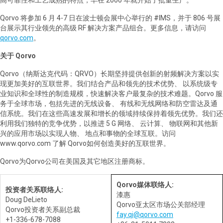
Qorvo
将参加
6
月
4-7
日在波士顿会展中心举行的
#IMS
，并于
806
号展
台展示其行业领先的高级
RF
解决方案产品组合。更多信息，请访问
qorvo.com
。
关于
Qorvo
Qorvo
（纳斯达克代码：
QRVO
）长期坚持提供创新的射频解决方案以实
现更加美好的互联世界。我们结合产品和领先的技术优势、
以系统级专
业知识和全球性的制造规模，快速解决客户最复杂的技术难题。
Qorvo
服
务于全球市场，包括先进的无线设备、
有线和无线网络和防空雷达及通
信系统。我们在这些高速发展和增长的领域持续保持着领先优势。我们还
利用我们独特的竞争优势，以推进
5 G
网络、
云计算、
物联网和其他新
兴的应用市场以实现人物、
地点和事物的全球互联。访问
www.qorvo.com
了解
Qorvo
如何创造美好的互联世界。
Qorvo
为
Qorvo
公司在美国及其它地区注册商标。
Qorvo
媒体联络人
:
投资者关系联络人
:
漆惠
Doug DeLieto
Qorvo
亚太区市场公关部经理
Qorvo
投资者关系副总裁
fay.qi@qorvo.com
+1-336-678-7088