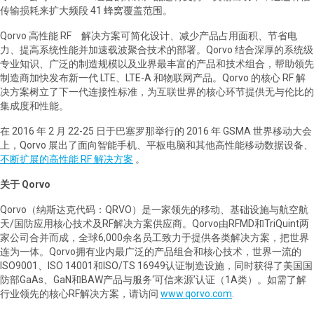
传输损耗来扩大频段 41 蜂窝覆盖范围。
Qorvo 高性能 RF 解决方案可简化设计、减少产品占用面积、节省电
力、提高系统性能并加速载波聚合技术的部署。Qorvo 结合深厚的系统级
专业知识、广泛的制造规模以及业界最丰富的产品和技术组合，帮助领先
制造商加快发布新一代 LTE、LTE-A 和物联网产品。Qorvo 的核心 RF 解
决方案树立了下一代连接性标准，为互联世界的核心环节提供无与伦比的
集成度和性能。
在 2016 年 2 月 22-25 日于巴塞罗那举行的 2016 年 GSMA 世界移动大会
上，Qorvo 展出了面向智能手机、平板电脑和其他高性能移动数据设备、
不断扩展的高性能 RF 解决方案
。
关于 Qorvo
Qorvo（纳斯达克代码：QRVO）是一家领先的移动、基础设施与航空航
天/国防应用核心技术及RF解决方案供应商。Qorvo由RFMD和TriQuint两
家公司合并而成，全球6,000余名员工致力于提供各类解决方案，把世界
连为一体。Qorvo拥有业内最广泛的产品组合和核心技术，世界一流的
ISO9001、ISO 14001和ISO/TS 16949认证制造设施，同时获得了美国国
防部GaAs、GaN和BAW产品与服务‘可信来源’认证（1A类）。如需了解
行业领先的核心RF解决方案，请访问
www.qorvo.com
.