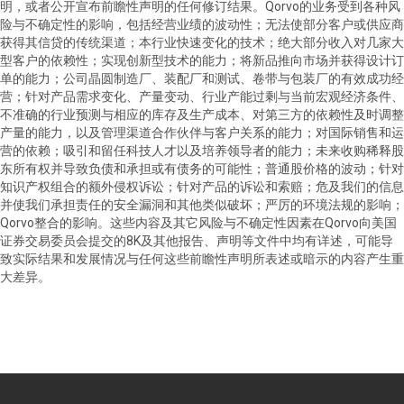
明，或者公开宣布前瞻性声明的任何修订结果。Qorvo的业务受到各种风
险与不确定性的影响，包括经营业绩的波动性；无法使部分客户或供应商
获得其信贷的传统渠道；本行业快速变化的技术；绝大部分收入对几家大
型客户的依赖性；实现创新型技术的能力；将新品推向市场并获得设计订
单的能力；公司晶圆制造厂、装配厂和测试、卷带与包装厂的有效成功经
营；针对产品需求变化、产量变动、行业产能过剩与当前宏观经济条件、
不准确的行业预测与相应的库存及生产成本、对第三方的依赖性及时调整
产量的能力，以及管理渠道合作伙伴与客户关系的能力；对国际销售和运
营的依赖；吸引和留任科技人才以及培养领导者的能力；未来收购稀释股
东所有权并导致负债和承担或有债务的可能性；普通股价格的波动；针对
知识产权组合的额外侵权诉讼；针对产品的诉讼和索赔；危及我们的信息
并使我们承担责任的安全漏洞和其他类似破坏；严厉的环境法规的影响；
Qorvo整合的影响。这些内容及其它风险与不确定性因素在Qorvo向美国
证券交易委员会提交的8K及其他报告、声明等文件中均有详述，可能导
致实际结果和发展情况与任何这些前瞻性声明所表述或暗示的内容产生重
大差异。