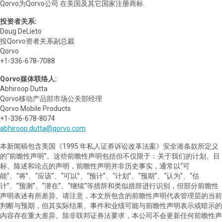
Qorvo为Qorvo公司 在美国及其它国家注册商标.
投资者关系:
Doug DeLieto
投Qorvo资者关系副总裁
Qorvo
+1-336-678-7088
Qorvo媒体联络人:
Abhiroop Dutta
Qorvo移动产品部市场公关部经理
Qorvo Mobile Products
+1-336-678-8074
abhiroop.dutta@qorvo.com
本新闻稿包含美国《1995 年私人证券诉讼改革法案》安全港条款所定义
的“前瞻性声明”。这些前瞻性声明包括但不仅限于：关于我们的计划、目
标、陈述和论点的声明，前瞻性声明并非历史事实，通常以“可
能”、“将”、“应该”、“可以”、“预计”、“计划”、“预期”、“认为”、“估
计”、“预测”、“潜在”、“继续”等措辞和类似措辞进行识别，但部分前瞻性
声明表述有所差异。请注意，本文所包含的前瞻性声明代表管理层的当前
判断与预期，但其实际结果、事件和业绩可能与前瞻性声明表示或暗示的
内容存在重大差异。除非联邦证券法要求，本公司不会更新任何前瞻性声