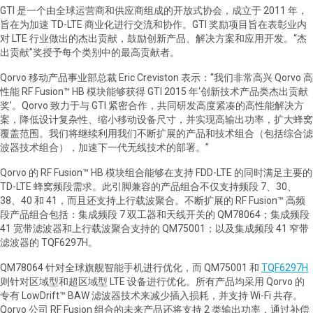
GTI 是一个由全球运营商和供应商组成的开放式协会，成立于 2011 年，
旨在为加速 TD-LTE 商业化进行交流和协作。GTI 奖励项目旨在表彰业内
对 LTE 行业做出的杰出贡献，鼓励创新产品、解决方案和应用开发。“杰
出贡献”奖授予每个类别中的最高贡献者。
Qorvo 移动产品事业部总裁 Eric Creviston 表示：“我们非常高兴 Qorvo 高
性能 RF Fusion™ HB 模块能够获得 GTI 2015 年‘创新技术产品类杰出贡献
奖’。Qorvo 致力于与 GTI 紧密合作，共同研发高度紧凑的高性能解决方
案，降低设计复杂性、缩小移动设备尺寸，并实现高输出功率，扩大蜂窝
覆盖范围。我们将继续利用我们不断扩展的产品和技术组合（包括综合滤
波器技术组合），加速下一代无线技术的部署。”
Qorvo 的 RF Fusion™ HB 模块组合能够在支持 FDD-LTE 的同时满足主要的
TD-LTE 蜂窝频段需求。此引脚兼容的产品组合不仅支持频段 7、30、
38、40 和 41，而且还支持上行载波聚合。不断扩展的 RF Fusion™ 高频
段产品组合包括：集成频段 7 双工器和天线开关的 QM78064；集成频段
41 宽带滤波器和上行载波聚合支持的 QM75001；以及集成频段 41 窄带
滤波器的 TQF6297H。
QM78064 针对全球旗舰智能手机进行优化，而 QM75001 和
TQF6297H
则针对区域型和超区域型 LTE 设备进行优化。所有产品均采用 Qorvo 的
专有 LowDrift™ BAW 滤波器技术来减少插入损耗，并支持 Wi-Fi 共存。
Qorvo 公司 RF Fusion 组合的未来产品还将支持 2 类输出功率，通过补偿