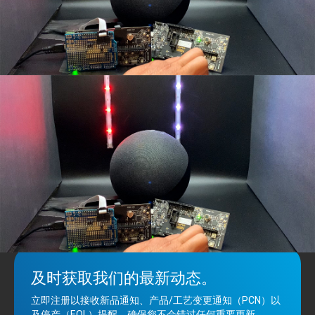
演示: 观看Qorvo在
QPG6100
上独特的
并发多协议技术
如何通过
亚马逊的Alexa与Zigbee上的LED灯以及通过蓝牙®网状节点与另
一个LED灯无缝连接。
及时获取我们的最新动态。
立即注册以接收新品通知、产品/工艺变更通知（PCN）以
及停产（EOL）提醒，确保您不会错过任何重要更新。